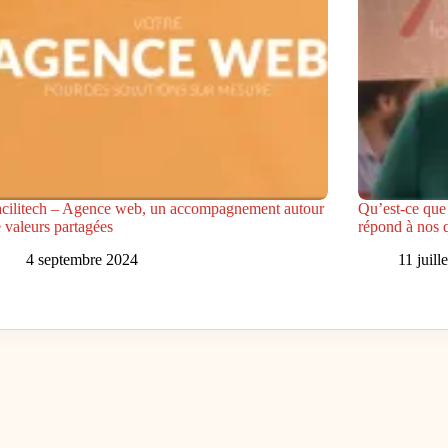
cilitech – Agence web, un accompagnement autour
Qu’est-ce qu
 valeurs partagées
répond à nos q
4 septembre 2024
11 juill