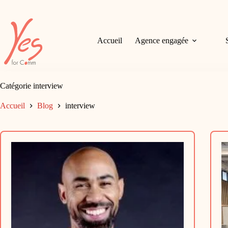
Passer
au
contenu
Accueil
Agence engagée
Catégorie
interview
Accueil
Blog
interview