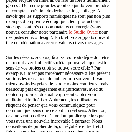
papier recyclé ou minéral, ou issu de forêts durablement
gérées ! De même pour les goodies qui doivent prendre
en compte la création de déchets et le gaspillage. A
savoir que les supports numériques ne sont pas non plus
exempts d’empreinte écologique : leur production et
stockage sont très consommateurs en énergie (vous
pouvez consulter notre partenaire
le Studio Oyate
pour
des pistes en éco-design). En bref, vos supports doivent
être en adéquation avec vos valeurs et vos messages.
Sur les réseaux sociaux, là aussi votre stratégie doit être
en accord avec l’objectif sociétal poursuivi : quel est le
sens de vos projets et où se trouve votre cible ? Par
exemple, il n’est pas forcément nécessaire d’être présent
sur tous les réseaux et de publier trop souvent. Il vaut
mieux avoir des prises de parole moins régulières, mais
beaucoup plus engageantes et significatives, avec du
contenu propre et de qualité qui vont capter votre
auditoire et le fidéliser. Autrement, les utilisateurs
risquent de penser que vous communiquez pour
communiquer sans que cela ait un réel sens. Attention,
cela ne veut pas dire qu’il ne faut publier que lorsque
vous avez une nouvelle incroyable à partager. Nous
conseillons de publier de façon régulière entre 1 et 3
fois par semaine avec des types de contenus variés