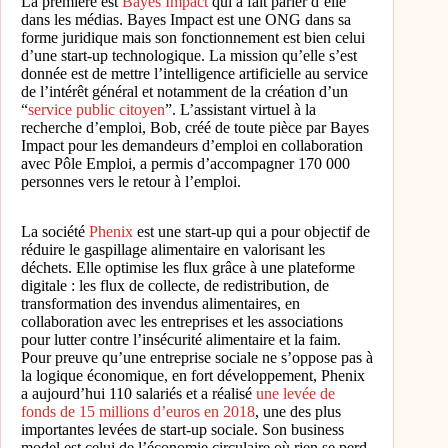
La première est
Bayes Impact
qui a fait parler d’elle
dans les médias. Bayes Impact est une ONG dans sa
forme juridique mais son fonctionnement est bien celui
d’une start-up technologique. La mission qu’elle s’est
donnée est de mettre l’intelligence artificielle au service
de l’intérêt général et notamment de la création d’un
“
service public citoyen
”. L’assistant virtuel à la
recherche d’emploi, Bob, créé de toute pièce par Bayes
Impact pour les demandeurs d’emploi en collaboration
avec Pôle Emploi, a permis d’accompagner 170 000
personnes vers le retour à l’emploi.
La société
Phenix
est une start-up qui a pour objectif de
réduire le gaspillage alimentaire en valorisant les
déchets. Elle optimise les flux grâce à une plateforme
digitale : les flux de collecte, de redistribution, de
transformation des invendus alimentaires, en
collaboration avec les entreprises et les associations
pour lutter contre l’insécurité alimentaire et la faim.
Pour preuve qu’une entreprise sociale ne s’oppose pas à
la logique économique, en fort développement, Phenix
a aujourd’hui 110 salariés et a réalisé
une levée de
fonds de 15 millions d’euros en 2018
, une des plus
importantes levées de start-up sociale. Son business
model est celui de l’économie circulaire où rien se perd