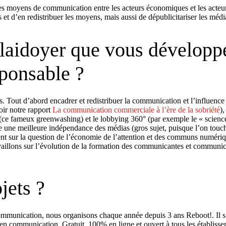
les moyens de communication entre les acteurs économiques et les acteur
et d’en redistribuer les moyens, mais aussi de dépublicitariser les médi
plaidoyer que vous développ
ponsable ?
. Tout d’abord encadrer et redistribuer la communication et l’influence d
oir notre rapport
La communication commerciale à l’ère de la sobriété
)
ce fameux greenwashing) et le lobbying 360° (par exemple le « science-
 vise une meilleure indépendance des médias (gros sujet, puisque l’on to
ment sur la question de l’économie de l’attention et des communs numériq
vaillons sur l’évolution de la formation des communicantes et communica
jets ?
ommunication, nous organisons chaque année depuis 3 ans Reboot!. Il s
en communication. Gratuit, 100% en ligne et ouvert à tous les établiss