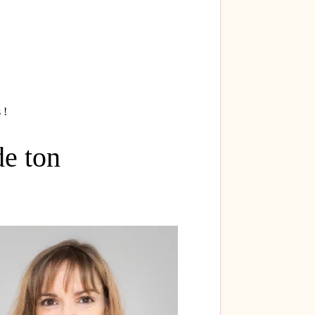
 !
de ton