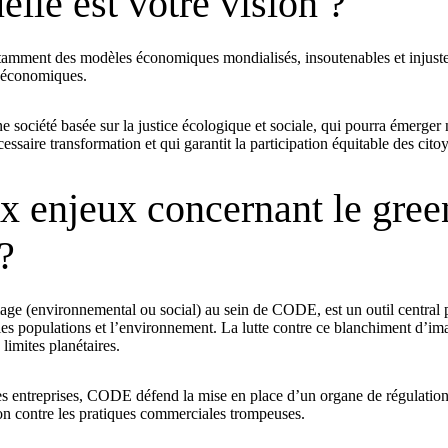
le est votre vision ?
tamment des modèles économiques mondialisés, insoutenables et injuste
s économiques.
ne société basée sur la justice écologique et sociale, qui pourra émer
aire transformation et qui garantit la participation équitable des cito
ux enjeux concernant le gree
?
 (environnemental ou social) au sein de CODE, est un outil central pou
 populations et l’environnement. La lutte contre ce blanchiment d’image 
imites planétaires.
es entreprises, CODE défend la mise en place d’un organe de régulation 
ion contre les pratiques commerciales trompeuses.