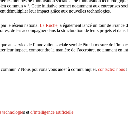
er les mondes de l’innovation sociale et de l’innovation technologique
bien commun » ⁹. Cette initiative permet notamment aux entreprises soci
 démultiplier leur impact grâce aux nouvelles technologies.
, par le réseau national
La Ruche
, a également lancé un tour de France 
toires, de les accompagner dans la structuration de leurs projets et dans 
gique au service de l’innovation sociale semble être la mesure de l’impa
rer leur impact, comprendre la manière de l’accroître, notamment en int
bien commun ? Nous pouvons vous aider à communiquer,
contactez-nous
!
s technologie
s
et
d’intelligence artificielle