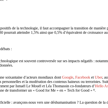
positifs de la technologie, il faut accompagner la transition de manière p
0 pourrait atteindre 1,5% ainsi que 0,5% d’équivalent de croissance au
débats :
echnologique est souvent controversée sur ses impacts négatifs : notam
 données.
une soixantaine d’acteurs mondiaux dont
Google
,
Facebook
et
Uber
, a
ersonnelles et la modération des contenus haineux ou terroristes. Suite 
otamment par Ismaël Le Mouël et Léa Thomassin co-fondateurs d’
Hello A
onne de transformer un « Good for Me » en « Tech for Good » ⁸.
tificielle : avançons-nous vers une déshumanisation ? La question de l