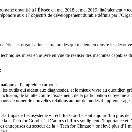
onyme organisé à l’Élysée en mai 2018 et mai 2019, littéralement « te
 répondre aux 17 objectifs de développement durable définis par l’Organ
ériels et organisations structurelles qui mettent en œuvre les découverte
 de techniques mises en œuvre en vue de réaliser des machines capables de
:
imatique et l’empreinte carbone.
é, les outils qui aident aux diagnostics, et le mieux vivre au quotidien gr
’inclusion, de la lutte contre l’isolement, de la participation citoyenne 
nants de nouer de nouvelles relations autour de modes d’apprentissages i
es start-ups de l’écosystème « Tech for Good » sont aujourd’hui plus de
la « Tech for Good » ⁵. D’autres chiffres soulignent l’importance et l’
des entreprises du secteur de la « Tech for Climate » ont levé plus d’1 m
ce ⁶.