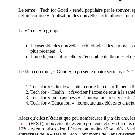
Le terme « Tech for Good » rendu populaire par le sommet ép
définit comme « l’utilisation des nouvelles technologies pour
La « Tech » regroupe :
L’ensemble des nouvelles technologies : les « moyens mat
plus récentes » ².
L’intelligence artificielle: « l’ensemble de théories et
Le bien commun, « Good », représente quatre secteurs clés ⁴ 
Tech for « Climate » : lutter contre le réchauffement cl
Tech for « Health » : favoriser l’accès de tous à la sant
Tech for « Inclusiveness »: l’innovation au service de l
Tech for « Education » : permettre aux élèves et enseig
Alors qu’elles n’étaient que peu nombreuses il y a dix ans, l
Tech
(FEST), mouvement des entrepreneurs et investisseurs de 
10% des entreprises identifiées ont au moins 50 salariés, 2/3 
entreprises de la « Health Tech » ont moins de 5 ans d’existen