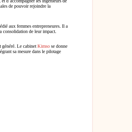
, et d’accompagner les ingénieurs de
ales de pouvoir rejoindre la
dédié aux femmes entrepreneures. Il a
la consolidation de leur impact.
ct généré. Le cabinet
Kimso
se donne
égrant sa mesure dans le pilotage