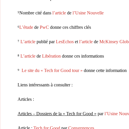
⁵Nombre cité dans
l’article
de
l’Usine Nouvelle
⁶
L’étude
de
PwC
donne ces chiffres clés
⁷
L’article
publié par
LesEchos
et
l’article
de
McKinsey Global
⁸
L’article
de
Libération
donne ces informations
⁹
Le site du « Tech for Good tour »
donne cette information
Liens intéressants à consulter :
Articles :
Articles – Dossiers de la « Tech for Good »
par
l’Usine Nouv
Article :
Tech for Good
par
Convergences