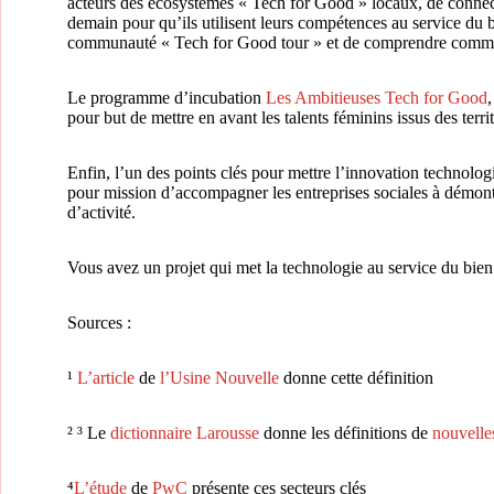
acteurs des écosystèmes « Tech for Good » locaux, de connect
demain pour qu’ils utilisent leurs compétences au service du 
communauté « Tech for Good tour » et de comprendre comment
Le programme d’incubation
Les Ambitieuses Tech for Good
pour but de mettre en avant les talents féminins issus des terri
Enfin, l’un des points clés pour mettre l’innovation technolo
pour mission d’accompagner les entreprises sociales à démont
d’activité.
Vous avez un projet qui met la technologie au service du 
Sources :
¹
L’article
de
l’Usine Nouvelle
donne cette définition
² ³ Le
dictionnaire Larousse
donne les définitions de
nouvelle
⁴
L’étude
de
PwC
présente ces secteurs clés